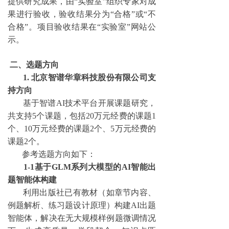
提供研究成果，由“实验室”组织专家对成
果进行验收，验收结果分为“合格”或“不
合格”。项目验收结果在“实验室”网站公
示。
二、选题方向
1. 北京智谱华章科技股份有限公司支
持方向
基于智谱
AI技术平台开展课题研究，
共支持
5
个课题，包括
20
万元经费的课题
1
个、10万元经费的课题2个、
5
万元经费的
课题
2个。
参考选题方向如下：
1-1基于GLM系列大模型的AI智能出
题智能体构建
利用出版社已有教材（如章节内容、
例题解析、练习题设计原理）构建
AI出题
智能体，解决在无大规模样例题微调情况