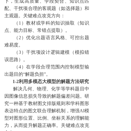
下，生成高质量、学段契合、知识点匹
配、干扰项合理的客观题（如选择题）和
主观题。关键难点攻克方向：
（
1）教材或学科的知识抽取（知识
点、能力目标、常错点提取）。
（
2）优化出题语言风格、可控出题
难易度。
（
3）干扰项设计逻辑建模（模拟错
误思路）。
（
4）在学段合理范围内控制模型输
出题目的“解题负担”。
1-2利用多模态大模型的解题方法研究
解决几何、物理、化学等学科题目中
因图像信息损失导致的解题偏差问题。研
究一种基于教材图文排版规则和学科图形
表达特点的图文联合理解机制，增强
AI模
型对图形位置、比例、坐标关系的理解能
力，从而提升解题正确率。关键难点攻克