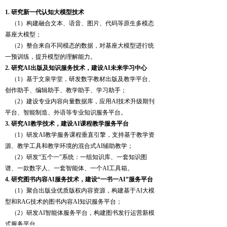
1. 研究新一代认知大模型技术
（
1）构建融合文本、语音、图片、代码等原生多模态
基座大模型；
（
2）整合来自不同模态的数据，对基座大模型进行统
一预训练，提升模型的理解能力。
2. 研究AI出版及知识服务技术，建设AI未来学习中心
（
1）基于文泉学堂，研发数字教材出版及教学平台、
创作助手、编辑助手、教学助手、学习助手；
（
2）建设专业内容向量数据库，应用AI技术升级期刊
平台、智能制造、外语等专业知识服务平台。
3. 研究AI教学技术，建设AI课程教学服务平台
（
1）研发AI教学服务课程垂直引擎，支持基于教学资
源、教学工具和教学环境的混合式AI辅助教学；
（
2）研发“五个一”系统：一组知识库、一套知识图
谱、一款数字人、一套智能体、一个AI工具箱。
4. 研究图书内容AI服务技术，建设“一书一AI”服务平台
（
1）聚合出版业优质版权内容资源，构建基于AI大模
型和RAG技术的图书内容AI知识服务平台；
（
2）研发AI智能体服务平台，构建图书发行运营新模
式服务平台。